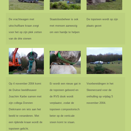
De vrachtwagen met
Staatsbosbeheer is ook
De topsteen wordt op zijn
uitschuifbare kraan zorgt
met mensen aanwezig
plaats gezet
voor het op zijn plek zetten
om een handje te helpen
van de drie stenen
Op 4 november 2004 komt
Er wordt een nieuw gat in
Voorbereidingen in het
de Duitse beeldhouwer
de topsteen geboord en
Sleenerzand voor de
Joachim Karbe samen met
de RVS dook wordt
onthulling op vrijdag 5
zijn collega Dorsten
verplaatst, zodat de
november 2004.
Diekmann om iets aan het
topsteen compositorisch
beeld te veranderen. Met
beter op de verticale
een rijdende kraan wordt de
steen komt te staan.
topsteen gelicht.