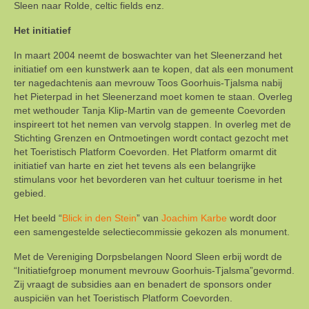
Sleen naar Rolde, celtic fields enz.
Het initiatief
In maart 2004 neemt de boswachter van het Sleenerzand het
initiatief om een kunstwerk aan te kopen, dat als een monument
ter nagedachtenis aan mevrouw Toos Goorhuis-Tjalsma nabij
het Pieterpad in het Sleenerzand moet komen te staan. Overleg
met wethouder Tanja Klip-Martin van de gemeente Coevorden
inspireert tot het nemen van vervolg stappen. In overleg met de
Stichting Grenzen en Ontmoetingen wordt contact gezocht met
het Toeristisch Platform Coevorden. Het Platform omarmt dit
initiatief van harte en ziet het tevens als een belangrijke
stimulans voor het bevorderen van het cultuur toerisme in het
gebied.
Het beeld “
Blick in den Stein
” van
Joachim Karbe
wordt door
een samengestelde selectiecommissie gekozen als monument.
Met de Vereniging Dorpsbelangen Noord Sleen erbij wordt de
“Initiatiefgroep monument mevrouw Goorhuis-Tjalsma”gevormd.
Zij vraagt de subsidies aan en benadert de sponsors onder
auspiciën van het Toeristisch Platform Coevorden.