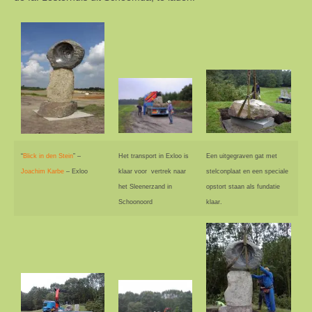
“
Blick in den Stein
” –
Het transport in Exloo is
Een uitgegraven gat met
Joachim Karbe
– Exloo
klaar voor vertrek naar
stelconplaat en een speciale
het Sleenerzand in
opstort staan als fundatie
Schoonoord
klaar.