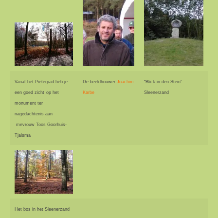
Vanaf het Pieterpad heb je
De beeldhouwer
Joachim
“Blick in den Stein” –
een goed zicht
op het
Karbe
Sleenerzand
monument ter
nagedachtenis aan
mevrouw Toos Goorhuis-
Tjalsma
Het bos in het Sleenerzand