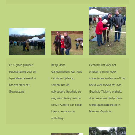
Er is grote publieke
Bertje Jens,
Even het lint voor het
belangstelling voor dit
wandelvriendin van Toos
ontdoen van het doek
bijzondere moment in
Goorhuis-Tjalsma,
inspecteren en dan wordt het
boswachterij het
samen met de
beeld voor mevrouw Toos
Sleenerzand
gebroeders Goorhuis op
Goorhuis-Tjalsma onthuld,
weg naar de top van de
door mevrouw Bertje Jens
heuvel waarop het beeld
hierbij geassisteerd door
klaar staat voor de
Maarten Goorhuis.
onthulling.