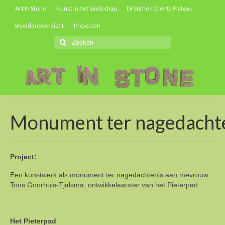
Art In Stone
Kunst in het landschap
Drenthe / Drents Plateau
Beeldenoverzicht
Projecten
Zoeken
naar:
Monument ter nagedachte
Project:
Een kunstwerk als monument ter nagedachtenis aan mevrouw
Toos Goorhuis-Tjalsma, ontwikkelaarster van het Pieterpad.
Het Pieterpad