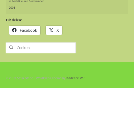
in herfstkleuren 5 november
2004
Dit delen:
Facebook
X
Zoeken
naar:
© 2026 Art in Stone - WordPress Theme by
Kadence WP