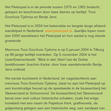
Het Pieterpad is in de periode tussen 1975 en 1981 bedacht,
gelopen en beschreven door twee dames op leeftijd: Toos
Goorhuis-Tjalmsa en Bertje Jens.
Het Pieterpad is in 2004 het bekendste en langste lange afstand
wandelpad in Nederland.
www.pieterpad.nl
. Jaarlijks lopen meer
dan 5000 wandelaars het Pieterpad en hun aantal is nog steeds
groeiende.
Mevrouw Toos Goorhuis-Tjalsma is op 5 januari 2004 in Tilburg
op 88-jarige leeftijd overleden. Op 5 november 2004 is het
(zwerf)stenenbeeld “Blick in den Stein”van de Duitse
beeldhouwer Joachim Karbe, door haar wandelvriendin Bertje
Jens onthuld.
Het eerste kunstwerk in Nederland, ter nagedachtenis aan
mevrouw Toos Goorhuis-Tjalsma, staat nu aan het Pieterpad op
een kunstmatige heuvel op de speelweide in de boswachterij het
Sleenerzand te Schoonoord. De boswachterij het Sleenerzand
bevat zeer veel cultuur historische schatten, zoals het enige
hunebed met een naam de Papeloze Kerk, grafheuvels, de
galgenberg gelegen aan een historische weg, een zandpad van