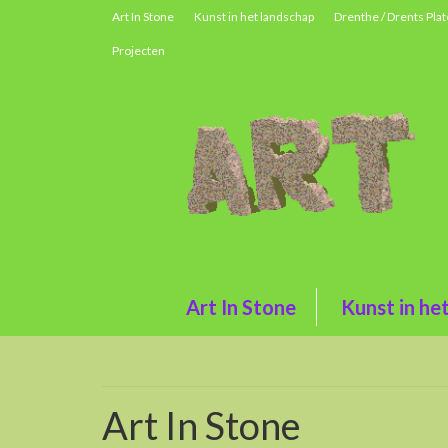
Art In Stone
Kunst in het landschap
Drenthe / Drents Pla
Projecten
Art In Stone
Kunst in he
Art In Stone