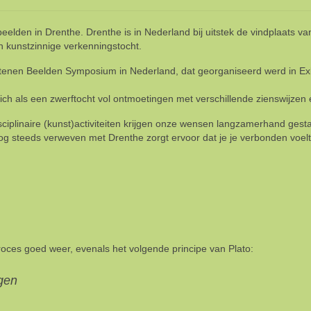
n beelden in Drenthe. Drenthe is in Nederland bij uitstek de vindplaat
 kunstzinnige verkenningstocht.
fstenen Beelden Symposium in Nederland, dat georganiseerd werd in Ex
ich als een zwerftocht vol ontmoetingen met verschillende zienswijzen e
isciplinaire (kunst)activiteiten krijgen onze wensen langzamerhand ges
 nog steeds verweven met Drenthe zorgt ervoor dat je je verbonden voel
roces goed weer, evenals het volgende principe van Plato:
ngen