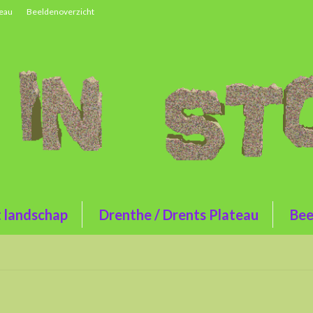
teau
Beeldenoverzicht
t landschap
Drenthe / Drents Plateau
Bee