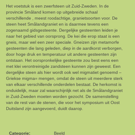
Het voetstuk is een zwerfsteen uit Zuid-Zweden. In de
provincie Småland komen op uitgebreide schaal
verschillende , meest roodachtige, granietsoorten voor. De
steen heet Smålandgraniet en is daarmee tevens een
zogenaamd gidsgesteente. Dergelijke gesteenten leiden je
naar het gebied van oorsprong. De kei die erop staat is een
gneis, maar wel een zeer speciale. Gneizen zijn metamorfe
gesteenten die lang geleden, diep in de aardkorst verborgen,
door hoge druk en temperatuur uit andere gesteenten zijn
ontstaan. Het oorspronkelijke gesteente zou best eens een
met klei verontreinigde zandsteen kunnen zijn geweest. Een
dergelijke steen als hier wordt ook wel migmatiet genoemd –
Griekse migma= mengen, omdat de steen uit meerdere sterk
van elkaar verschillende onderdelen bestaat. De herkomst is
onduidelijk, maar zal waarschijnlijk net als de Smålandgraniet
in Zuid-Zweden moeten worden gezocht. De samenstelling
van de rest van de stenen, die voor het symposium uit Oost
Duitsland zijn aangevoerd, duidt daarop.
Categorie:
Beeld