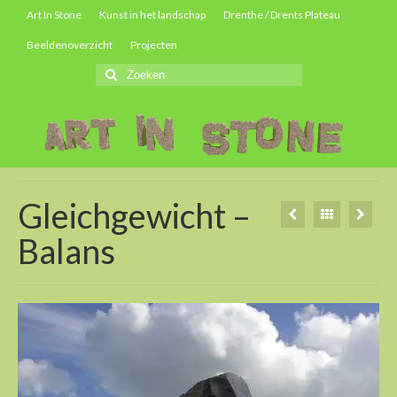
Art In Stone
Kunst in het landschap
Drenthe / Drents Plateau
Beeldenoverzicht
Projecten
Zoeken
naar:
Gleichgewicht –
Balans